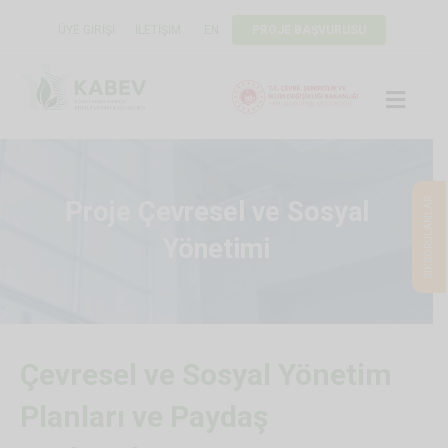
ÜYE GIRIŞI
İLETIŞIM
EN
PROJE BAŞVURUSU
ME
SIK SORULANLAR
Proje Çevresel ve Sosyal
Yönetimi
Çevresel ve Sosyal Yönetim
Planları ve Paydaş