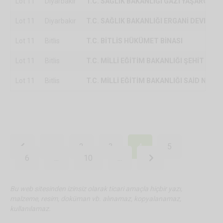
Lot 11
Diyarbakır
T.C. SAĞLIK BAKANLIĞI GAZİ YAŞARGİL 
Lot 11
Diyarbakır
T.C. SAĞLIK BAKANLIĞI ERGANİ DEVLET 
Lot 11
Bitlis
T.C. BİTLİS HÜKÜMET BİNASI
Lot 11
Bitlis
T.C. MİLLİ EĞİTİM BAKANLIĞI ŞEHİT TA
Lot 11
Bitlis
T.C. MİLLİ EĞİTİM BAKANLIĞI SAİD NURS
...
2
3
4
5
6
...
10
...
Bu web sitesinden izinsiz olarak ticari amaçla hiçbir yazı,
malzeme, resim, doküman vb. alınamaz, kopyalanamaz,
kullanılamaz.