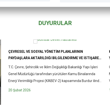
DUYURULAR
ÇEVRESEL VE SOSYAL YÖNETIM PLANLARININ
PAYDAŞLARA AKTARILDIĞI BILGILENDIRME VE İSTIŞARE
TOPLANTILARI
T.C. Çevre, Şehircilik ve İklim Değişikliği Bakanlığı Yapı İşleri
Genel Müdürlüğü tarafından yürütülen Kamu Binalarında
Enerji Verimliliği Projesi (KABEV-2) kapsamında Burdur ilinde
yer alan kamu binalarına ilişkin sahaya özel Çevresel ve
20 Şubat 2026
Sosyal Yönetim Planlarının paydaşlara aktarıldığı
bilgilendirme ve istişare toplantıları gerçekleştirildi. 18–20
Şubat 2026 tarihlerinde düzenlenen toplantılar kapsamında: