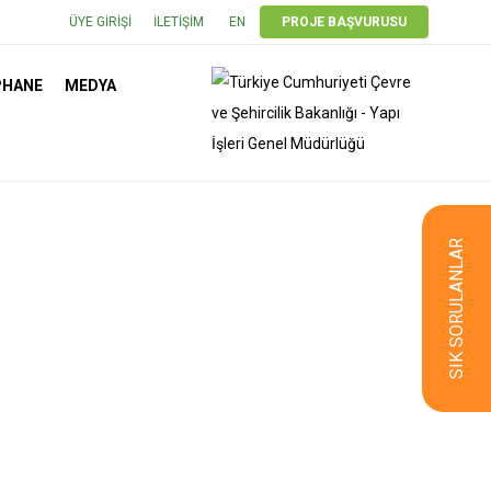
ÜYE GIRIŞI
İLETIŞIM
EN
PROJE BAŞVURUSU
PHANE
MEDYA
SIK SORULANLAR