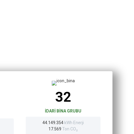
i
32
İDARI BINA GRUBU
44.149.354
kWh Enerji
17.569
Ton CO₂