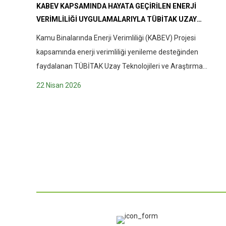
KABEV KAPSAMINDA HAYATA GEÇIRILEN ENERJI
VERIMLILIĞI UYGULAMALARIYLA TÜBİTAK UZAY
BINASINDA ENERJI PERFORMANSI VE KULLANICI
Kamu Binalarında Enerji Verimliliği (KABEV) Projesi
KONFORU ARTTI
kapsamında enerji verimliliği yenileme desteğinden
faydalanan TÜBİTAK Uzay Teknolojileri ve Araştırma
Enstitüsü’nde, gerçekleştirilen enerji verimliliği uygulamaları
22 Nisan 2026
sayesinde bina performansında ve kullanıcı konforunda
önemli iyileşmeler elde edildi. Biz de KABEV ekibi olarak,
ülkenin önde gelen mühendis ve teknik personellerini
bünyesinde barındıran TUBİTAK Uzay Teknolojileri ve
Araştırma Enstitüsü’nde, projemize yönelik görüş…