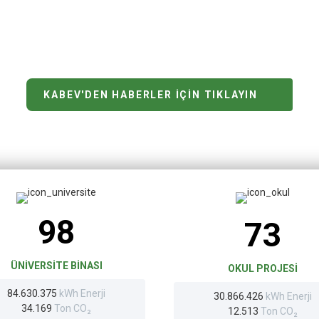
Enerji Verimliliği Projes
KABEV'DEN HABERLER İÇIN TIKLAYIN
98
73
ÜNIVERSITE BINASI
OKUL PROJESI
84.630.375
kWh Enerji
30.866.426
kWh Enerji
34.169
Ton CO₂
12.513
Ton CO₂