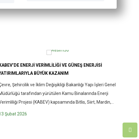
KABEV’DE ENERJI VERIMLILIĞI VE GÜNEŞ ENERJISI
KAMU 
YATIRIMLARIYLA BÜYÜK KAZANIM
KABEV
GERÇE
Çevre, Şehircilik ve İklim Değişikliği Bakanlığı Yapı İşleri Genel
Kamu B
Müdürlüğü tarafından yürütülen Kamu Binalarında Enerji
kamu bi
Verimliliği Projesi (KABEV) kapsamında Bitlis, Siirt, Mardin,
bilgil
Şırnak ve Diyarbakır illerinde yer alan toplam 15 kamu
farklı
13 Şubat 2026
7 Oca
binasında enerji verimliliği uygulamaları ve yenilenebilir enerji
ev sah
yatırımları başarıyla hayata geçirildi. 3–4 Şubat 2026
Rektör
tarihlerinde söz konusu binaların geçici kabul işlemleri
03 Ara