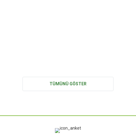
projelerine ilişkin çevresel ve sosyal süreçler paydaşlarla
paylaşıldı. Toplantılarda; proje kapsamındaki uygulamaların
potansiyel çevresel…
TÜMÜNÜ GÖSTER