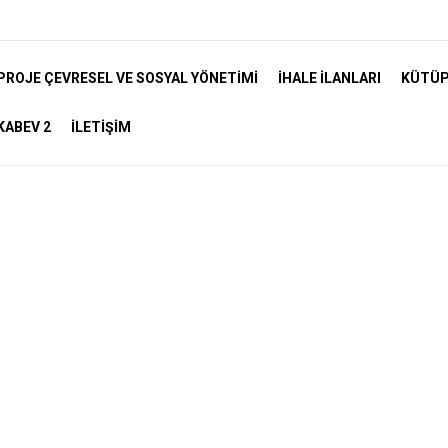
PROJE ÇEVRESEL VE SOSYAL YÖNETIMI
İHALE İLANLARI
KÜTÜ
KABEV 2
İLETIŞIM
Kamu Binalarında