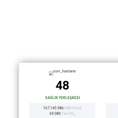
48
SAĞLIK YERLEŞKESI
167.145.986
kWh Enerji
69.080
Ton CO₂