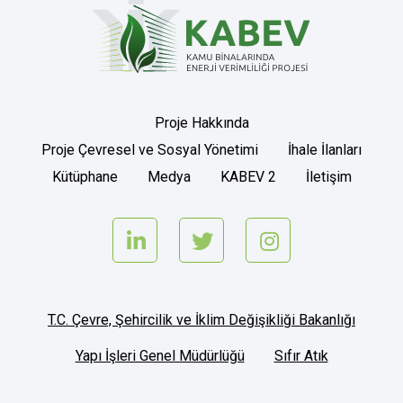
Proje Hakkında
Proje Çevresel ve Sosyal Yönetimi
İhale İlanları
Kütüphane
Medya
KABEV 2
İletişim
L
T
I
i
w
n
T.C. Çevre, Şehircilik ve İklim Değişikliği Bakanlığı
n
i
s
Yapı İşleri Genel Müdürlüğü
Sıfır Atık
k
t
t