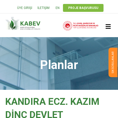
ÜYE GIRIŞI
İLETIŞIM
EN
PROJE BAŞVURUSU
M
E
N
U
SIK SORULANLAR
Planlar
KANDIRA ECZ. KAZIM
DİNÇ DEVLET