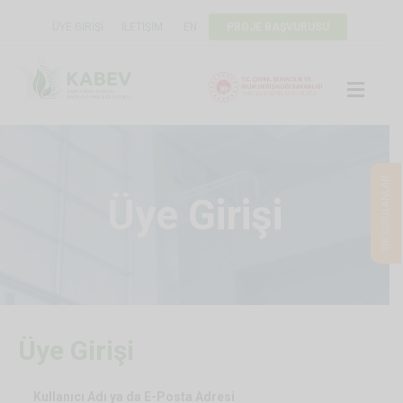
ÜYE GIRIŞI
İLETIŞIM
EN
PROJE BAŞVURUSU
ME
SIK SORULANLAR
Üye Girişi
Üye Girişi
Kullanıcı Adı ya da E-Posta Adresi